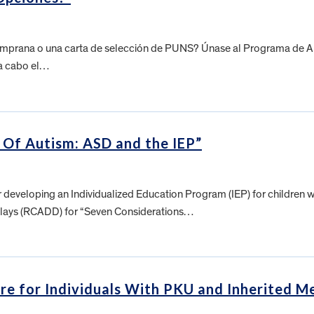
temprana o una carta de selección de PUNS? Únase al Programa de Abo
 a cabo el…
 Of Autism: ASD and the IEP”
or developing an Individualized Education Program (IEP) for children 
lays (RCADD) for “Seven Considerations…
e for Individuals With PKU and Inherited Me