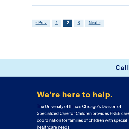
« Prev
1
2
3
Next »
FOOTER
Cal
We’re here to help.
The University of Illinois Chicago’s Division of
Specialized Care for Children provides FREE car
coordination for families of children with special
healthcare needs.