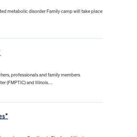
ited metabolic disorder Family camp will take place
”
achers, professionals and family members
nter (FMPTIC) and Illinois…
es”