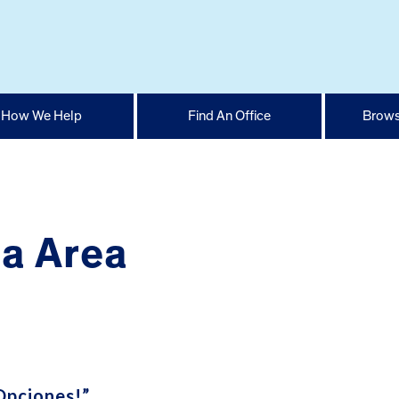
How We Help
Find An Office
Brows
ia Area
Opciones!”