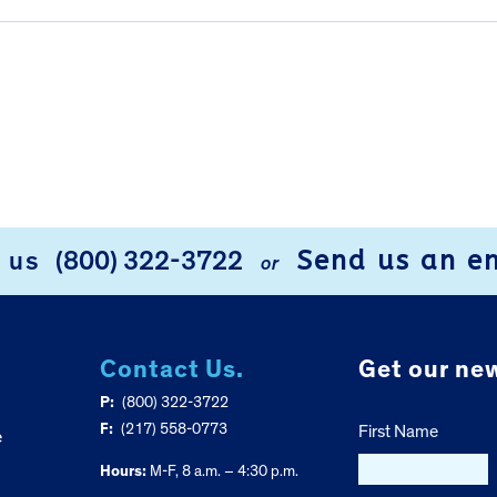
Send us an e
l us
(800) 322-3722
or
Contact Us.
Get our new
P:
(800) 322-3722
F:
(217) 558-0773
First Name
e
Hours:
M-F, 8 a.m. – 4:30 p.m.