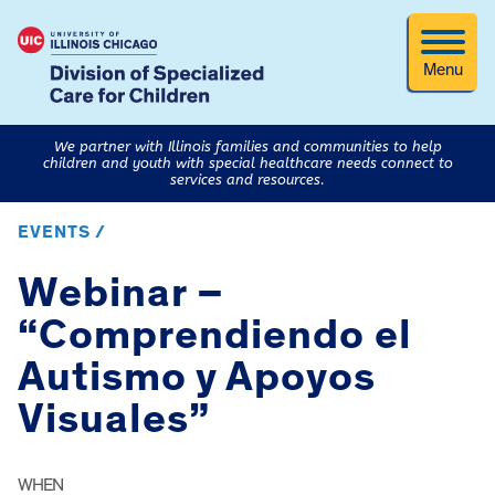
Menu
We partner with Illinois families and communities to help
children and youth with special healthcare needs connect to
services and resources.
EVENTS /
Webinar –
“Comprendiendo el
Autismo y Apoyos
Visuales”
WHEN