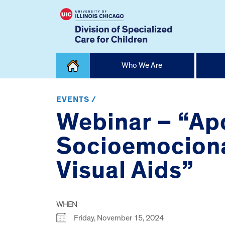
Skip
Who We Are
to
content
Home
EVENTS /
Webinar – “Apo
Socioemociona
Visual Aids”
WHEN
Friday, November 15, 2024