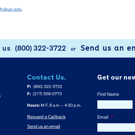
fy@uic.edu
.
Send us an e
l us
(800) 322-3722
or
Contact Us.
Get our new
P:
(800) 322-3722
F:
(217) 558-0773
First Name
e
Hours:
M-F, 8 a.m. – 4:30 p.m.
Request a Callback
Email
*
Send us an email