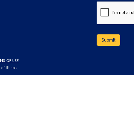
MS OF USE
.
f Illinois