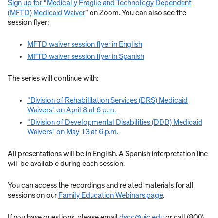
Sign up for “Medically Fragile and Technology Dependent
(MFTD) Medicaid Waiver
” on Zoom. You can also see the
session flyer:
MFTD waiver session flyer in English
MFTD waiver session flyer in Spanish
The series will continue with:
“Division of Rehabilitation Services (DRS) Medicaid
Waivers” on April 8 at 6 p.m.
“Division of Developmental Disabilities (DDD) Medicaid
Waivers” on May 13 at 6 p.m.
All presentations will be in English. A Spanish interpretation line
will be available during each session.
You can access the recordings and related materials for all
sessions on our
Family Education Webinars page
.
If you have questions, please email
dscc@uic.edu
or call (800)